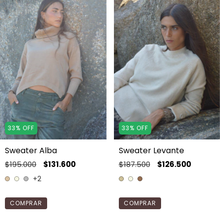
33
%
OFF
33
%
OFF
Sweater Alba
Sweater Levante
$195.000
$131.600
$187.500
$126.500
+2
COMPRAR
COMPRAR