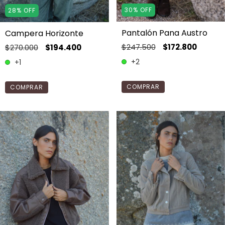
30
%
OFF
28
%
OFF
Pantalón Pana Austro
Campera Horizonte
$247.500
$172.800
$270.000
$194.400
+2
+1
COMPRAR
COMPRAR