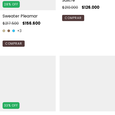
Salitre
28
%
OFF
$210.000
$126.000
Sweater Pleamar
COMPRAR
$217.500
$156.600
+3
COMPRAR
33
%
OFF