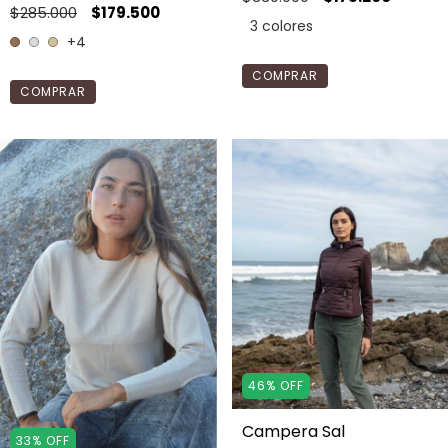
$285.000
$179.500
3 colores
+4
COMPRAR
COMPRAR
46
%
OFF
Campera Sal
33
%
OFF