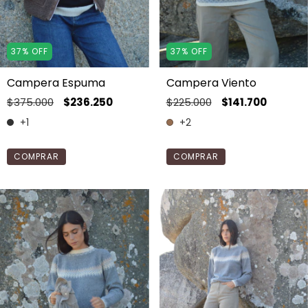
37
%
OFF
37
%
OFF
Campera Espuma
Campera Viento
$375.000
$236.250
$225.000
$141.700
+1
+2
COMPRAR
COMPRAR