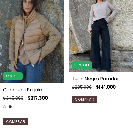
40
%
OFF
37
%
OFF
Jean Negro Parador
$235.000
$141.000
Campera Brújula
$345.000
$217.300
COMPRAR
COMPRAR