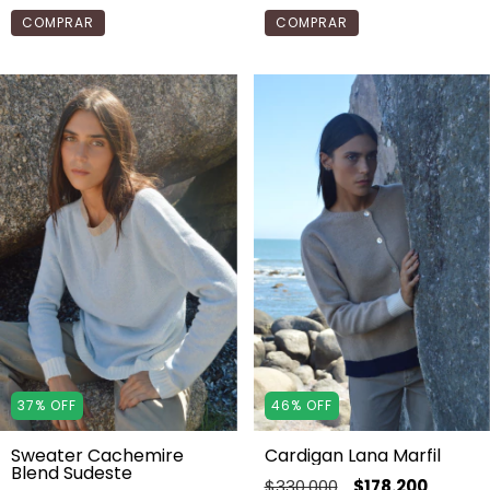
COMPRAR
COMPRAR
37
%
OFF
46
%
OFF
Sweater Cachemire
Cardigan Lana Marfil
Blend Sudeste
$330.000
$178.200