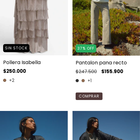
SIN STOCK
37
%
OFF
Pollera Isabella
Pantalon pana recto
$250.000
$247.500
$155.900
+2
+1
COMPRAR