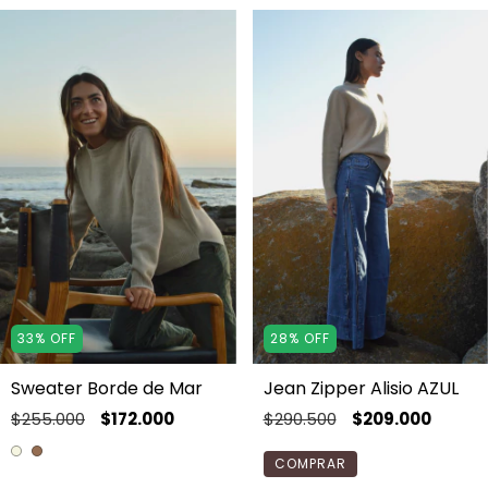
33
%
OFF
28
%
OFF
Sweater Borde de Mar
Jean Zipper Alisio AZUL
$255.000
$172.000
$290.500
$209.000
COMPRAR