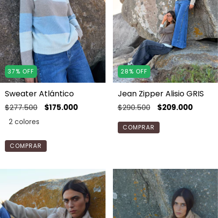
37
%
OFF
28
%
OFF
Sweater Atlántico
Jean Zipper Alisio GRIS
$277.500
$175.000
$290.500
$209.000
2 colores
COMPRAR
COMPRAR