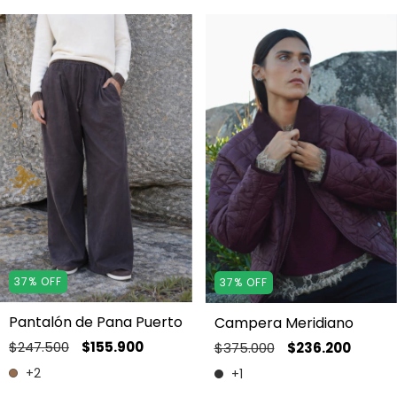
37
%
OFF
37
%
OFF
Pantalón de Pana Puerto
Campera Meridiano
$247.500
$155.900
$375.000
$236.200
+2
+1