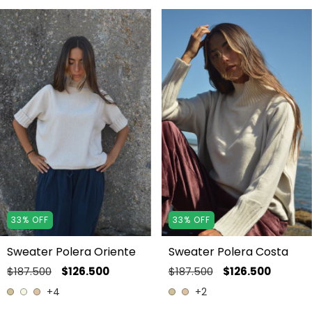
33
%
OFF
33
%
OFF
Sweater Polera Oriente
Sweater Polera Costa
$187.500
$126.500
$187.500
$126.500
+4
+2