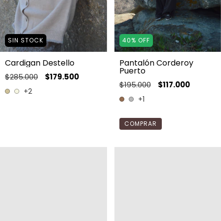
SIN STOCK
40
%
OFF
Cardigan Destello
Pantalón Corderoy
Puerto
$285.000
$179.500
$195.000
$117.000
+2
+1
COMPRAR