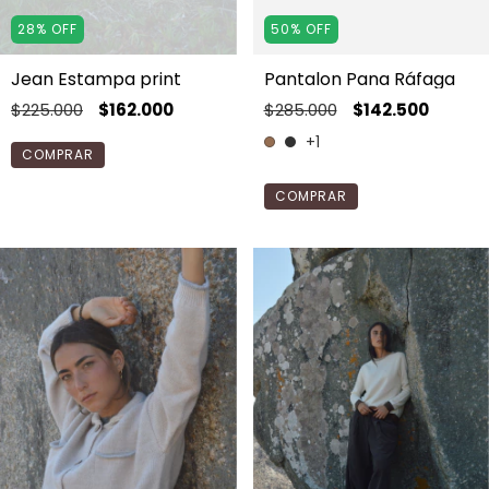
28
%
OFF
50
%
OFF
Jean Estampa print
Pantalon Pana Ráfaga
$225.000
$162.000
$285.000
$142.500
+1
COMPRAR
COMPRAR