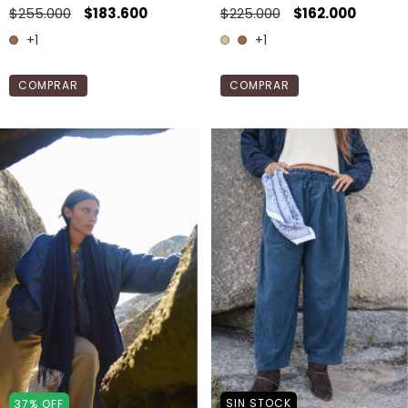
$255.000
$183.600
$225.000
$162.000
+1
+1
COMPRAR
COMPRAR
SIN STOCK
37
%
OFF