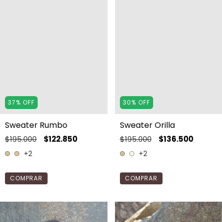
37
%
OFF
30
%
OFF
Sweater Rumbo
Sweater Orilla
$195.000
$122.850
$195.000
$136.500
+2
+2
COMPRAR
COMPRAR