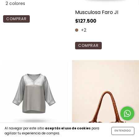
2 colores
Musculosa Faro JI
COMPRAR
$127.500
+2
COMPRAR
Al navegar por este sitio
aceptás el uso de cookies
para
ENTENDIDO
Remera seda Ráfaga
agilizar tu experiencia de compra.