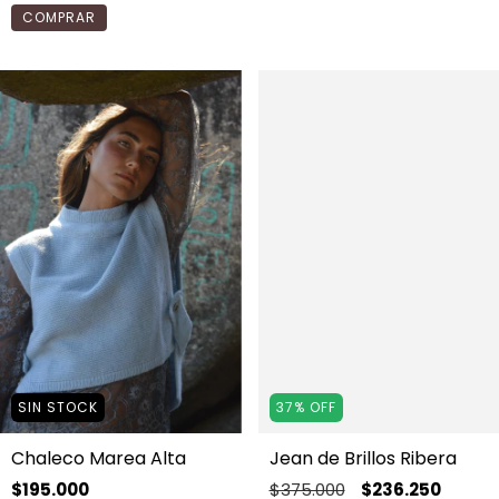
COMPRAR
SIN STOCK
37
%
OFF
Chaleco Marea Alta
Jean de Brillos Ribera
$195.000
$375.000
$236.250