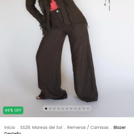
45
%
OFF
Inicio
.
SS26: Mareas del Sol
.
Remeras / Camisas
.
Blazer
Destello