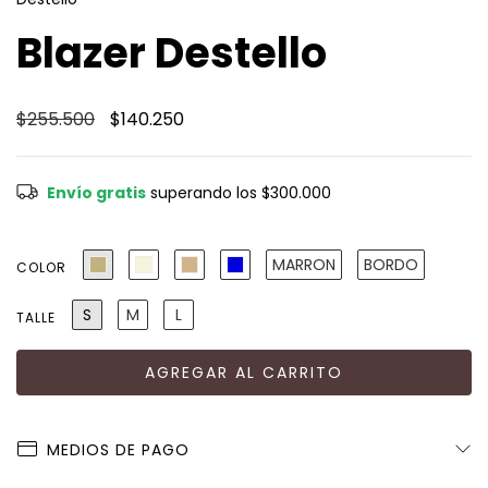
Blazer Destello
$255.500
$140.250
Envío gratis
superando los
$300.000
MARRON
BORDO
COLOR
S
M
L
TALLE
MEDIOS DE PAGO