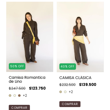
50
%
OFF
40
%
OFF
Camisa Romantica
CAMISA CLÁSICA
de Lino
$232.500
$139.500
$247.500
$123.750
+2
+2
COMPRAR
COMPRAR