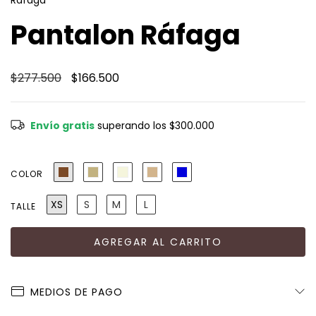
Ráfaga
Pantalon Ráfaga
$277.500
$166.500
Envío gratis
superando los
$300.000
COLOR
XS
S
M
L
TALLE
MEDIOS DE PAGO