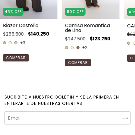
45
%
OFF
50
%
OFF
40
Blazer Destello
Camisa Romantica
CA
de Lino
$255.500
$140.250
$23
$247.500
$123.750
+3
+2
COMPRAR
C
COMPRAR
SUCRIBITE A NUESTRO BOLETÍN Y SE LA PRIMERA EN
ENTERARTE DE NUESTRAS OFERTAS