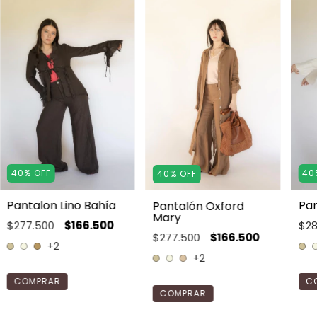
40
%
OFF
40
40
%
OFF
Pantalon Lino Bahía
Pan
Pantalón Oxford
Mary
$277.500
$166.500
$28
$277.500
$166.500
+2
+2
COMPRAR
C
COMPRAR