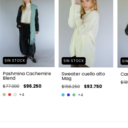
SIN STOCK
SIN STOCK
SI
Pashmina Cachemire
Sweater cuello alto
Cam
Blend
Mag
$18
$77.000
$96.250
$156.250
$93.750
+4
+4