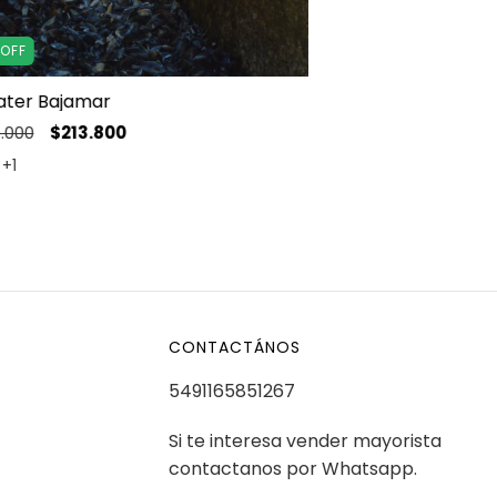
%
OFF
ter Bajamar
.000
$213.800
+1
CONTACTÁNOS
5491165851267
Si te interesa vender mayorista
contactanos por Whatsapp.