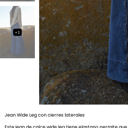
+2
Jean Wide Leg con cierres laterales
Este jean de calce wide leg tiene elastano permite que