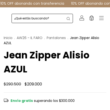
transferencia
10% OFF abonando con transferencia
10% O
0
Inicio
.
AW26 - IL FARO
.
Pantalones
.
Jean Zipper Alisio
AZUL
Jean Zipper Alisio
AZUL
$290.500
$209.000
Envío gratis
superando los
$300.000