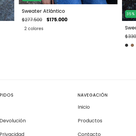
Sweater Atlántico
35
$277.500
$175.000
Swea
2 colores
$330
ÁPIDOS
NAVEGACIÓN
Inicio
 Devolución
Productos
 Privacidad
Contacto