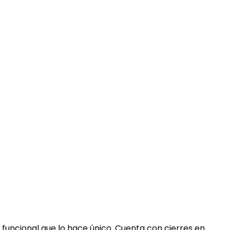
 funcional que lo hace único. Cuenta con cierres en