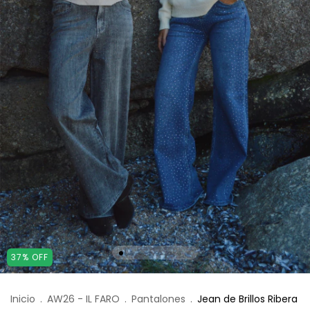
37
%
OFF
Inicio
.
AW26 - IL FARO
.
Pantalones
.
Jean de Brillos Ribera