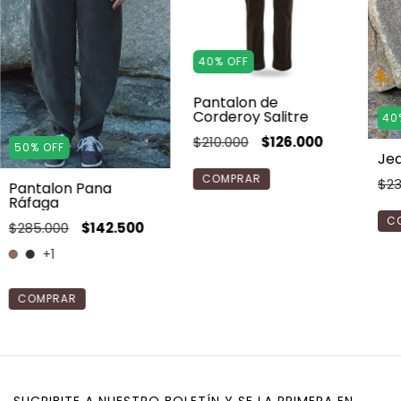
40
%
OFF
Pantalon de
Corderoy Salitre
40
$210.000
$126.000
50
%
OFF
Jea
COMPRAR
$23
Pantalon Pana
Ráfaga
C
$285.000
$142.500
+1
COMPRAR
SUCRIBITE A NUESTRO BOLETÍN Y SE LA PRIMERA EN